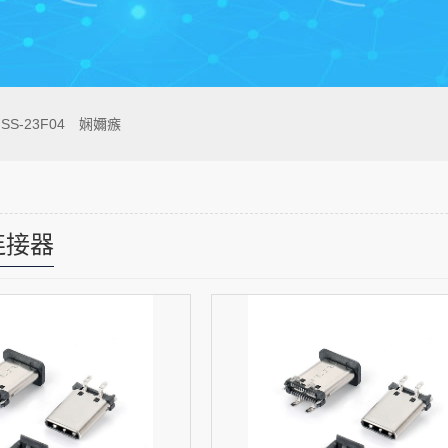
SS-23F04
娴嬭瘯
C连接器